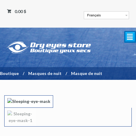
0.00 $
Français
²
Boutique
/
Masques de nuit
/
Masque de nuit