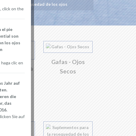
s para la resequedad de los ojos
 click on the
 el pie
ential son
n los ojos
en
Gafas - Ojos
haga clic en
éticos para
Secos
 ojos secos
s Jahr auf
ten.
eren die
r, das
016.
icken Sie auf