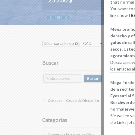
that normall
You want to t
links now
I 
Mega promoci
derecho y of
gafas de cal
secos. Usted
agotamiento
Buscar
Desea aprove
los enlaces a
Mega Förderu
dem rechten
Eyesential S
Ojo seco – Grupo de Discusión
Beschwerden
normalerwei
Sie wollen vo
Categorías
die Links jetz
Compresa Fría para los Ojos