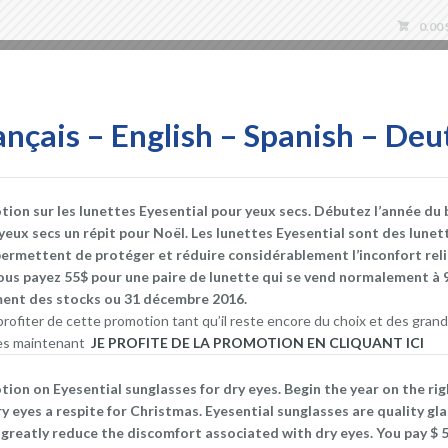
0.00
Tienda
Carrito
I
ançais – English – Spanish – Deu
on sur les lunettes Eyesential pour yeux secs. Débutez l’année du 
Compresas 
 yeux secs un répit pour Noël. Les lunettes Eyesential sont des lunet
ra
permettent de protéger et réduire considérablement l’inconfort rel
Cosmético
ous payez 55$ pour une paire de lunette qui se vend normalement à 
ement des stocks ou 31 décembre 2016.
Gafas - 
 la más
rofiter de cette promotion tant qu’il reste encore du choix et des grand
 los
Higiene 
 dès maintenant
JE PROFITE DE LA PROMOTION EN CLIQUANT ICI
o que
Las gafas
 ejerce
on on Eyesential sunglasses for dry eyes. Begin the year on the ri
ry eyes a respite for Christmas. Eyesential sunglasses are quality gl
Los antif
greatly reduce the discomfort associated with dry eyes. You pay $ 55
product