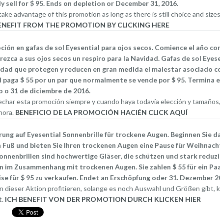
y sell for $ 95. Ends on depletion or December 31, 2016.
Suplemento
ake advantage of this promotion as long as there is still choice and sizes,
BENEFIT FROM THE PROMOTION BY CLICKING HERE
ón en gafas de sol Eyesential para ojos secos. Comience el año con
rezca a sus ojos secos un respiro para la Navidad. Gafas de sol Eyes
idad que protegen y reducen en gran medida el malestar asociado co
 paga $ 55 por un par que normalmente se vende por $ 95. Termina 
 o 31 de diciembre de 2016.
char esta promoción siempre y cuando haya todavía elección y tamaños, 
Compresa Fría
Cosm
hora.
BENEFICIO DE LA PROMOCIÓN HACIÉN CLICK AQUÍ
para los Ojos
los
Compresas
ng auf Eyesential Sonnenbrille für trockene Augen. Beginnen Sie da
 Fuß und bieten Sie Ihren trockenen Augen eine Pause für Weihnach
calientes para el
onnenbrillen sind hochwertige Gläser, die schützen und stark reduzi
tratamiento del
 im Zusammenhang mit trockenen Augen. Sie zahlen $ 55 für ein Paa
ojo seco
se für $ 95 zu verkaufen. Endet an Erschöpfung oder 31. Dezember 2
n dieser Aktion profitieren, solange es noch Auswahl und Größen gibt, kl
t.
ICH BENEFIT VON DER PROMOTION DURCH KLICKEN HIER