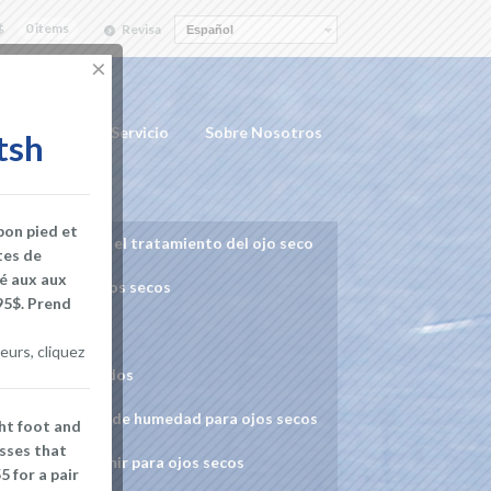
$
0 items
Revisa
Español
×
nformación
Servicio
Sobre Nosotros
tsh
bon pied et
calientes para el tratamiento del ojo seco
tes de
ié aux aux
s para los ojos secos
95$. Prend
Ojos Secos
eurs, cliquez
de los párpados
 con cámara de humedad para ojos secos
ght foot and
asses that
aces para dormir para ojos secos
 for a pair