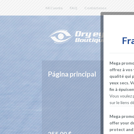
Mi Cuenta
FAQ
Contáctenos
Fr
Mega promoti
offrez à vos
Máscara para ojos secos pa
qualité qui 
dormir
yeux secs. V
fin à épuis
Esta máscara para dormir es, en mi opinión,
Vous voulez p
cómoda del mercado. Su forma asegura que
sur le liens
ojos no entren en contacto con la misma, l
provee una comodidad óptima ya que no se
Mega promoti
presión en el ojo.
offer your d
protect and 
12.00
$
8.00
$
See 