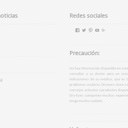
oticias
Redes sociales
View
View
View
View
View
dryeyestore’s
@dryeyes_store’s
dryeyestore’s
UCjvaWnkEEE
Dryeyes-
profile
profile
profile
A’s
store’s
on
on
on
profile
profile
Facebook
Twitter
Pinterest
on
on
Precaución:
YouTube
Google+
No hay información disponible en este
consultar a su doctor para un ase
indicaciones de su médico, que es la
s)
problemas oculares. Dryeyes-store.co
consejos, artículos y productos dispo
Dry-Eyes comparten muchas experien
tenga mucho cuidado.