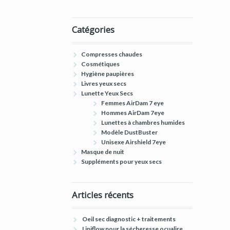
Catégories
Compresses chaudes
Cosmétiques
Hygiène paupières
Livres yeux secs
Lunette Yeux Secs
Femmes AirDam 7 eye
Hommes AirDam 7eye
Lunettes à chambres humides
Modèle DustBuster
Unisexe Airshield 7eye
Masque de nuit
Suppléments pour yeux secs
Articles récents
Oeil sec diagnostic + traitements
Lipiflow pour la sécheresse ocualire