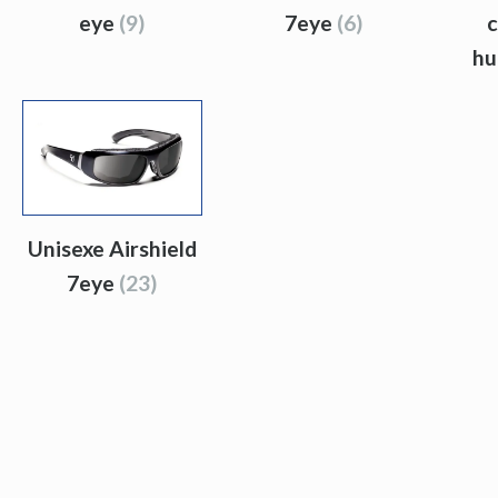
eye
(9)
7eye
(6)
hu
Unisexe Airshield
7eye
(23)