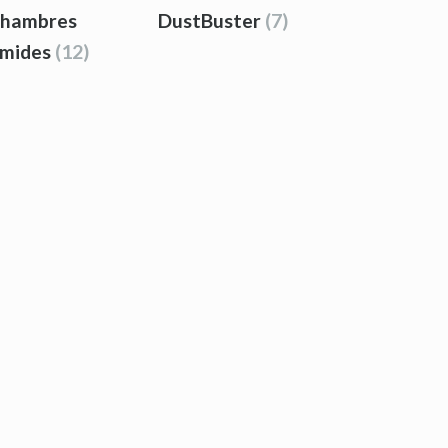
chambres
DustBuster
(7)
mides
(12)