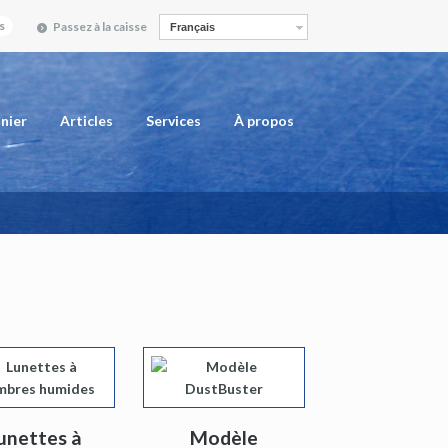
s
Passez à la caisse
Français
nier
Articles
Services
À propos
unettes à
Modèle