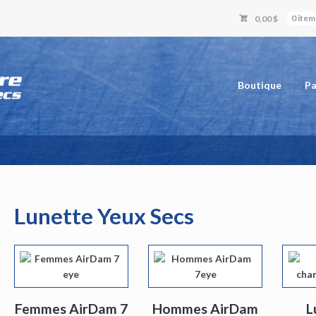
0,00 $
0 item
Boutique
Pa
Lunette Yeux Secs
Femmes AirDam 7
Hommes AirDam
L