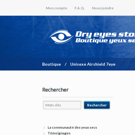
Mon compte
F.A.Q.
Nous joindre
Boutique
/
Unisexe Airshield 7eye
Rechercher
La communauté des yeux secs
Témoignages