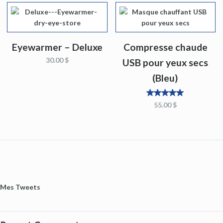
Eyewarmer – Deluxe
Compresse chaude
30.00 $
USB pour yeux secs
(Bleu)
5
sur
55.00 $
5
Mes Tweets