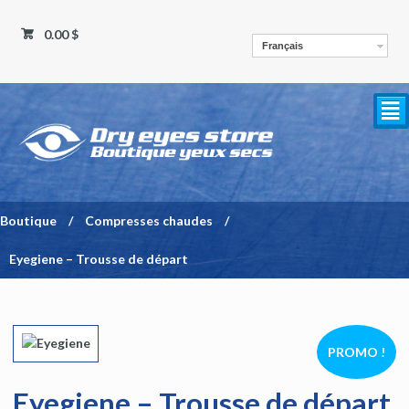
0.00 $
Français
²
Boutique
/
Compresses chaudes
/
Eyegiene – Trousse de départ
PROMO !
Eyegiene – Trousse de départ