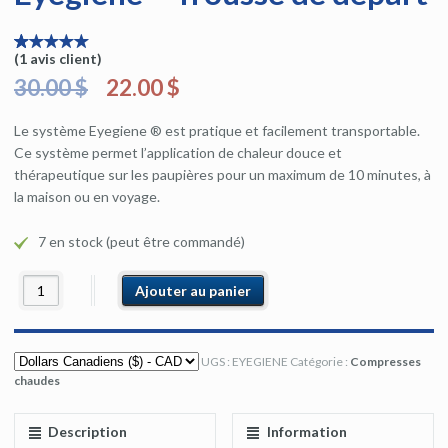
(
1
avis client)
5
5
1
sur
basé
30.00 $
22.00 $
sur
vote
client
Le système Eyegiene ® est pratique et facilement transportable.
Ce système permet l’application de chaleur douce et
thérapeutique sur les paupières pour un maximum de 10 minutes, à
la maison ou en voyage.
7 en stock (peut être commandé)
Ajouter au panier
UGS :
EYEGIENE
Catégorie :
Compresses
chaudes
Description
Information