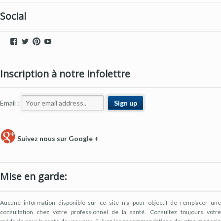
Social
Voir
Voir
Voir
Voir
le
le
le
le
profil
profil
profil
profil
de
de
de
de
Inscription à notre infolettre
dryeyestore
@dryeyes_store
dryeyestore
UCjvaWnkEEERstVgI2AR2F-
sur
sur
sur
A
Facebook
Twitter
Pinterest
sur
YouTube
Email :
Suivez nous sur Google +
Mise en garde:
Aucune information disponible sur ce site n'a pour objectif de remplacer une
consultation chez votre professionnel de la santé. Consultez toujours votre