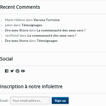
Recent Comments
Marie-Hélène
dans
Verona Tortoise
julien
dans
Témoignages
Dry eyes Store
dans
La communauté des yeux secs !
sevflomtl
dans
La communauté des yeux secs !
Dry eyes Store
dans
Témoignages
Social
Voir
Voir
Voir
Voir
le
le
le
le
profil
profil
profil
profil
de
de
de
de
Inscription à notre infolettre
dryeyestore
@dryeyes_store
dryeyestore
UCjvaWnkEEERstVgI2AR2F-
sur
sur
sur
A
Facebook
Twitter
Pinterest
sur
YouTube
Email :