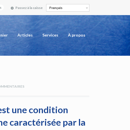
s
Passez à la caisse
Français
nier
Articles
Services
À propos
OMMENTAIRES
st une condition
 caractérisée par la