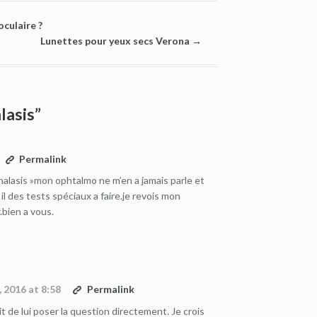
oculaire ?
Lunettes pour yeux secs Verona
→
lasis”
Permalink
halasis »mon ophtalmo ne m’en a jamais parle et
il des tests spéciaux a faire.je revois mon
.bien a vous.
1, 2016 at 8:58
Permalink
it de lui poser la question directement. Je crois