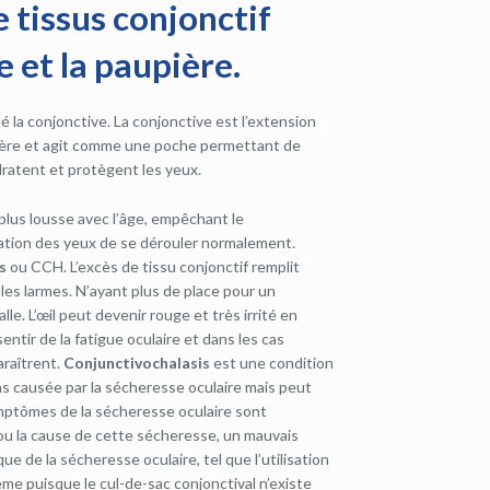
 tissus conjonctif
e et la paupière.
lé la conjonctive. La conjonctive est l’extension
aupière et agit comme une poche permettant de
dratent et protègent les yeux.
plus lousse avec l’âge, empêchant le
ation des yeux de se dérouler normalement.
s
ou CCH. L’excès de tissu conjonctif remplit
les larmes. N’ayant plus de place pour un
lle. L’œil peut devenir rouge et très irrité en
entir de la fatigue oculaire et dans les cas
araîtrent.
Conjunctivochalasis
est une condition
as causée par la sécheresse oculaire mais peut
mptômes de la sécheresse oculaire sont
u la cause de cette sécheresse, un mauvais
ue de la sécheresse oculaire, tel que l’utilisation
lème puisque le cul-de-sac conjonctival n’existe