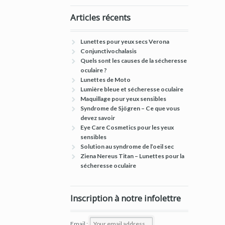
Articles récents
Lunettes pour yeux secs Verona
Conjunctivochalasis
Quels sont les causes de la sécheresse
oculaire ?
Lunettes de Moto
Lumière bleue et sécheresse oculaire
Maquillage pour yeux sensibles
Syndrome de Sjögren – Ce que vous
devez savoir
Eye Care Cosmetics pour les yeux
sensibles
Solution au syndrome de l’oeil sec
Ziena Nereus Titan – Lunettes pour la
sécheresse oculaire
Inscription à notre infolettre
Email :