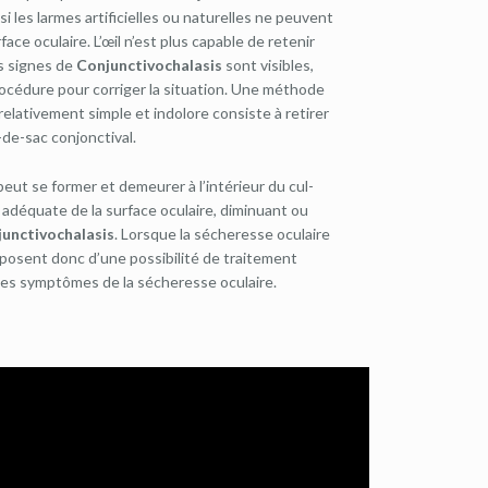
si les larmes artificielles ou naturelles ne peuvent
ace oculaire. L’œil n’est plus capable de retenir
es signes de
Conjunctivochalasis
sont visibles,
cédure pour corriger la situation. Une méthode
relativement simple et indolore consiste à retirer
-de-sac conjonctival.
eut se former et demeurer à l’intérieur du cul-
 adéquate de la surface oculaire, diminuant ou
unctivochalasis
. Lorsque la sécheresse oculaire
sposent donc d’une possibilité de traitement
es symptômes de la sécheresse oculaire.