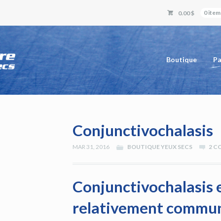
0.00 $
0 item
Boutique
Pa
Conjunctivochalasis
MAR 31, 2016
BOUTIQUE YEUX SECS
2 C
Conjunctivochalasis
e
relativement commune