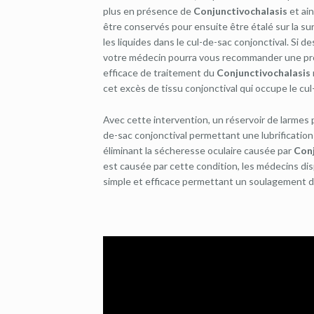
plus en présence de
Conjunctivochalasis
et ain
être conservés pour ensuite être étalé sur la surf
les liquides dans le cul-de-sac conjonctival. Si d
votre médecin pourra vous recommander une pro
efficace de traitement du
Conjunctivochalasis
cet excès de tissu conjonctival qui occupe le cul
Avec cette intervention, un réservoir de larmes p
de-sac conjonctival permettant une lubrification
éliminant la sécheresse oculaire causée par
Conj
est causée par cette condition, les médecins di
simple et efficace permettant un soulagement d