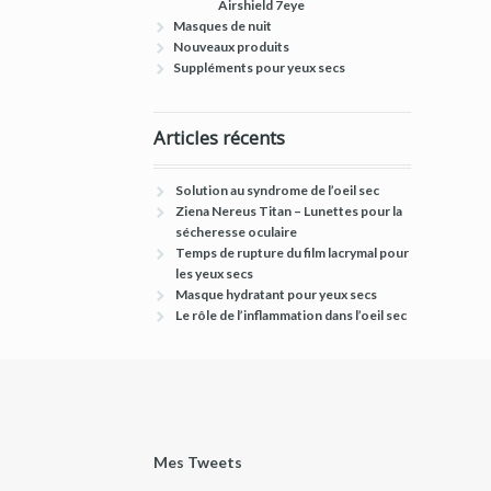
Airshield 7eye
Masques de nuit
Nouveaux produits
Suppléments pour yeux secs
Articles récents
Solution au syndrome de l’oeil sec
Ziena Nereus Titan – Lunettes pour la
sécheresse oculaire
Temps de rupture du film lacrymal pour
les yeux secs
Masque hydratant pour yeux secs
Le rôle de l’inflammation dans l’oeil sec
Mes Tweets