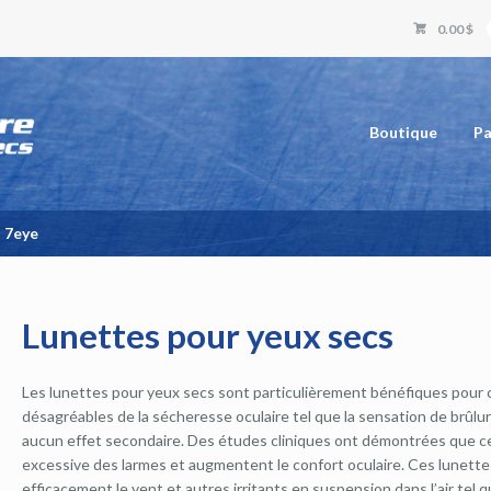
0.00 $
Boutique
Pa
d 7eye
Lunettes pour yeux secs
Les lunettes pour yeux secs sont particulièrement bénéfiques pour
désagréables de la sécheresse oculaire tel que la sensation de brûlu
aucun effet secondaire. Des études cliniques ont démontrées que ce
excessive des larmes et augmentent le confort oculaire. Ces lunett
efficacement le vent et autres irritants en suspension dans l’air tel q