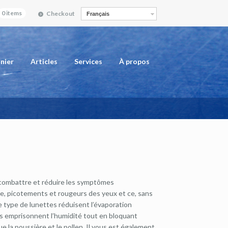
0 items
Checkout
Français
nier
Articles
Services
À propos
 combattre et réduire les symptômes
re, picotements et rougeurs des yeux et ce, sans
 type de lunettes réduisent l’évaporation
es emprisonnent l’humidité tout en bloquant
ue la poussière et le pollen. Il vous est également