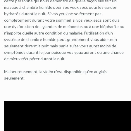
cette personne qui nous démontre de quelle façon elle fait un
masque à chambre humide pour ses yeux secs pour les garder
hydratés durant la nuit. Si vos yeux ne se ferment pas
complètement durant votre sommeil, si vos yeux secs sont dû à
une dysfonction des glandes de meibomius ou à une blépharite ou
n’importe quelle autre condition ou maladie, l’utilisation d’un
système de chambre humide peut grandement vous aider non
seulement durant la nuit mais par la suite vous aurez moins de
symptômes durant le jour puisque vos yeux auront eu une chance
de mieux récupérer durant la nuit.
Malheureusement, la vidéo n’est disponible qu’en anglais
seulement.