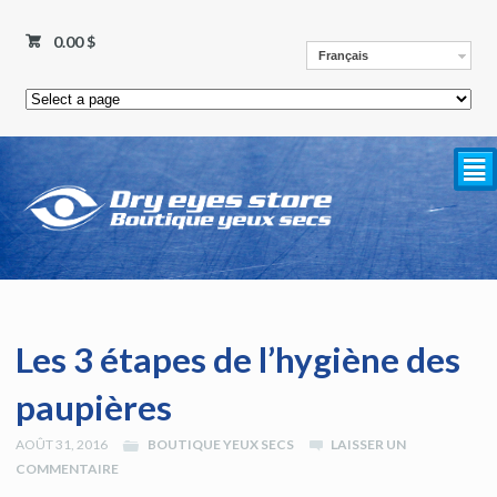
0.00
$
Français
²
Les 3 étapes de l’hygiène des
paupières
AOÛT 31, 2016
BOUTIQUE YEUX SECS
LAISSER UN
COMMENTAIRE