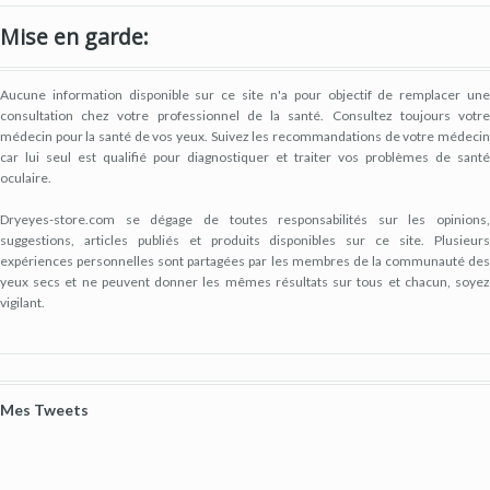
de
de
de
de
de
dryeyestore
@dryeyes_store
dryeyestore
UCjvaWnkEEERstVgI2AR2F-
Dryeyes-
Mise en garde:
sur
sur
sur
A
store
Facebook
Twitter
Pinterest
sur
sur
YouTube
Google+
Aucune information disponible sur ce site n'a pour objectif de remplacer une
consultation chez votre professionnel de la santé. Consultez toujours votre
médecin pour la santé de vos yeux. Suivez les recommandations de votre médecin
car lui seul est qualifié pour diagnostiquer et traiter vos problèmes de santé
oculaire.
Dryeyes-store.com se dégage de toutes responsabilités sur les opinions,
suggestions, articles publiés et produits disponibles sur ce site. Plusieurs
expériences personnelles sont partagées par les membres de la communauté des
yeux secs et ne peuvent donner les mêmes résultats sur tous et chacun, soyez
vigilant.
Mes Tweets