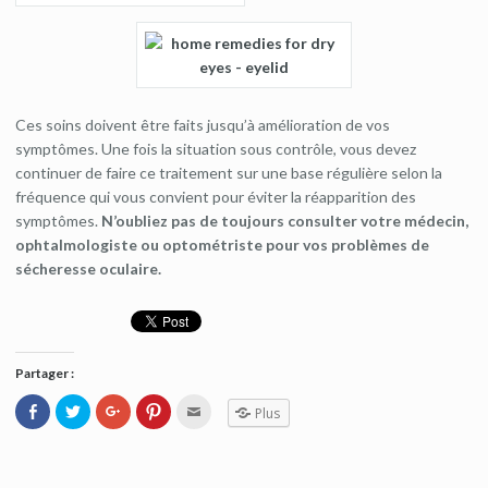
Ces soins doivent être faits jusqu’à amélioration de vos
symptômes. Une fois la situation sous contrôle, vous devez
continuer de faire ce traitement sur une base régulière selon la
fréquence qui vous convient pour éviter la réapparition des
symptômes.
N’oubliez pas de toujours consulter votre médecin,
ophtalmologiste ou optométriste pour vos problèmes de
sécheresse oculaire.
Partager :
Cliquez
Cliquez
Cliquez
Cliquez
Cliquez
Plus
pour
pour
pour
pour
pour
partager
partager
partager
partager
envoyer
sur
sur
sur
sur
par
Facebook(ouvre
Twitter(ouvre
Google+
Pinterest(ouvre
e-
dans
dans
(ouvre
dans
mail
une
une
dans
une
à