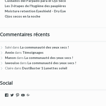
Cuidados del Párpado para el Ojo Seco
Les 3 étapes de l'hygiène des paupières
Moisture retention Eyeshield - Dry Eye
Ojos secos en la noche
Commentaires récents
Salvi
dans
La communauté des yeux secs !
Annie
dans
Témoignages
Manon
dans
La communauté des yeux secs !
lawouise
dans
La communauté des yeux secs !
Claire
dans
DustBuster 1 Lunettes soleil
Social
Voir
Voir
Voir
Voir
Voir
le
le
le
le
le
profil
profil
profil
profil
profil